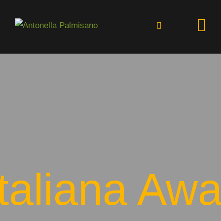
HOME
BIOGRAFIA
APPUNTAMENTI
FIORI
GALLERY
NEWS
 Italiana Aw