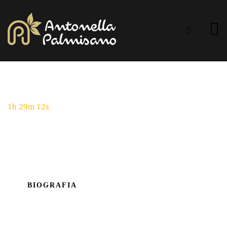
HOME
BIOGRAFIA
APPUNTAMENTI
FIORI
GALLERY
NEWS
1h 29m 12s
ORO OLIMPICO 20KM TOKYO
BIOGRAFIA