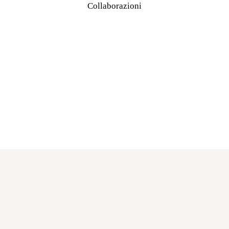
Collaborazioni
Anto
nella
Palm