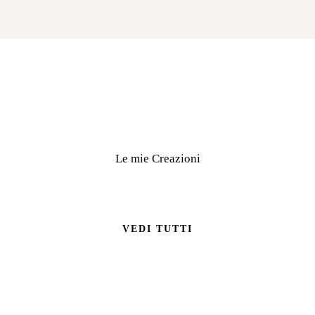
dall’
oro
olim
pico
Le mie Creazioni
VEDI TUTTI