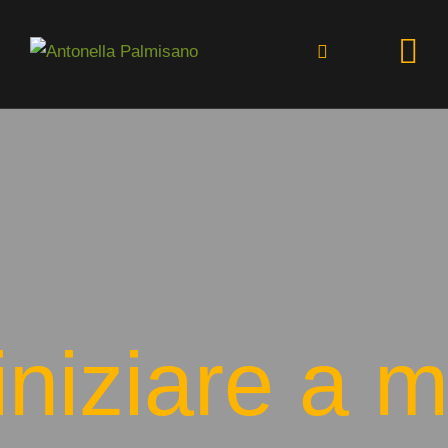
HOME
BIOGRAFIA
APPUNTAMENTI
FIORI
GALLERY
NEWS
niziare a m